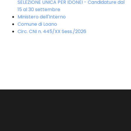
SELEZIONE UNICA PER IDONEI - Candidature dal
15 al 30 settembre
Ministero dell'Interno
Comune di Loano
Circ. CNI n. 445/XX Sess./2026