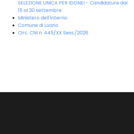
SELEZIONE UNICA PER IDONEI - Candidature dal
15 al 30 settembre
Ministero dell'Interno
Comune di Loano
Circ. CNI n. 445/XX Sess./2026