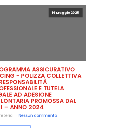
16 Maggio 2025
OGRAMMA ASSICURATIVO
CING - POLIZZA COLLETTIVA
 RESPONSABILITÀ
OFESSIONALE E TUTELA
GALE AD ADESIONE
LONTARIA PROMOSSA DAL
I – ANNO 2024
reteria
Nessun commento