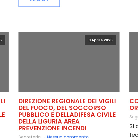
5
3 Aprile 2025
LI
DIREZIONE REGIONALE DEI VIGILI
CO
DEL FUOCO, DEL SOCCORSO
OR
LE
PUBBLICO E DELLADIFESA CIVILE
Seg
DELLA LIGURIA AREA
Si
PREVENZIONE INCENDI
tec
Segreteria
Nessun commento