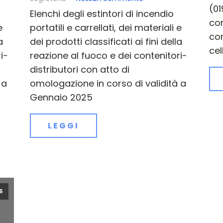
(01
Elenchi degli estintori di incendio
co
e
portatili e carrellati, dei materiali e
con
a
dei prodotti classificati ai fini della
cel
i-
reazione al fuoco e dei contenitori-
distributori con atto di
 a
omologazione in corso di validità a
Gennaio 2025
LEGGI
5