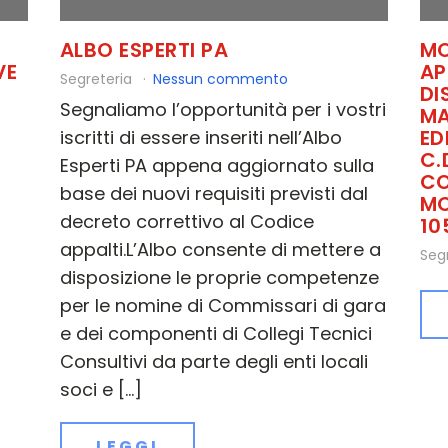
ALBO ESPERTI PA
MO
VE
AP
Segreteria
Nessun commento
DI
Segnaliamo l’opportunità per i vostri
MA
ED
iscritti di essere inseriti nell’Albo
C.
Esperti PA appena aggiornato sulla
CO
base dei nuovi requisiti previsti dal
MO
decreto correttivo al Codice
10
appalti.L’Albo consente di mettere a
Seg
disposizione le proprie competenze
per le nomine di Commissari di gara
e dei componenti di Collegi Tecnici
Consultivi da parte degli enti locali
soci e […]
LEGGI