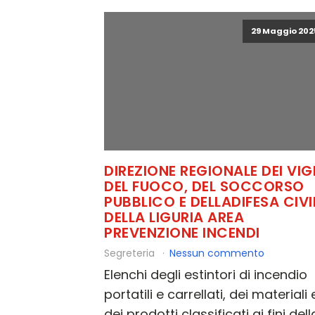
29 Maggio 202
DIREZIONE REGIONALE DEI VIGI
DEL FUOCO, DEL SOCCORSO
PUBBLICO E DELLADIFESA CIVI
DELLA LIGURIA AREA
PREVENZIONE INCENDI
Segreteria
Nessun commento
Elenchi degli estintori di incendio
portatili e carrellati, dei materiali 
dei prodotti classificati ai fini dell