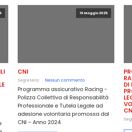
5
16 Maggio 2025
LI
CNI
PR
RA
Segreteria
Nessun commento
LE
DI
Programma assicurativo Racing -
PR
LE
Polizza Collettiva di Responsabilità
VO
Professionale e Tutela Legale ad
CN
adesione volontaria promossa dal
Seg
CNI – Anno 2024
e
a